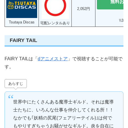
無料お
2,052円
\\3
Tsutaya Discas
宅配レンタルあり
FAIRY TAIL
FAIRY TAILは「
dアニメストア
」で視聴することが可能で
す。
あらすじ
世界中にたくさんある魔導士ギルド。それは魔導
士たちに、いろんな仕事を仲介してくれる所！！
なかでも｢妖精の尻尾(フェアリーテイル)｣は何で
もやりすぎちゃうお騒がせなギルド。炎を自在に