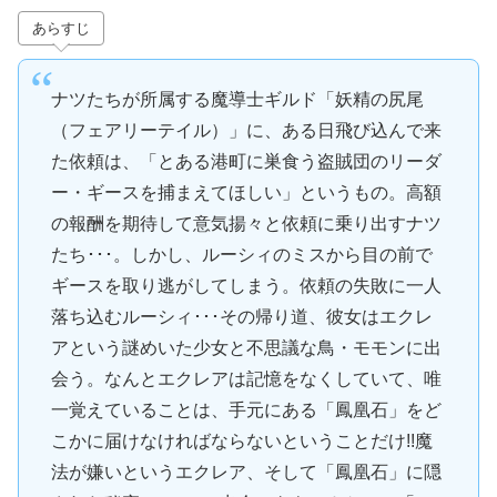
あらすじ
ナツたちが所属する魔導士ギルド「妖精の尻尾
（フェアリーテイル）」に、ある日飛び込んで来
た依頼は、「とある港町に巣食う盗賊団のリーダ
ー・ギースを捕まえてほしい」というもの。高額
の報酬を期待して意気揚々と依頼に乗り出すナツ
たち･･･。しかし、ルーシィのミスから目の前で
ギースを取り逃がしてしまう。依頼の失敗に一人
落ち込むルーシィ･･･その帰り道、彼女はエクレ
アという謎めいた少女と不思議な鳥・モモンに出
会う。なんとエクレアは記憶をなくしていて、唯
一覚えていることは、手元にある「鳳凰石」をど
こかに届けなければならないということだけ!!魔
法が嫌いというエクレア、そして「鳳凰石」に隠