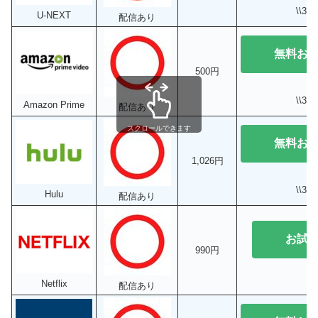
\\3
U-NEXT
配信あり
無料お
500円
\\3
Amazon Prime
配信あり
スクロールできます
無料お
1,026円
\\3
Hulu
配信あり
お試
990円
Netflix
配信あり