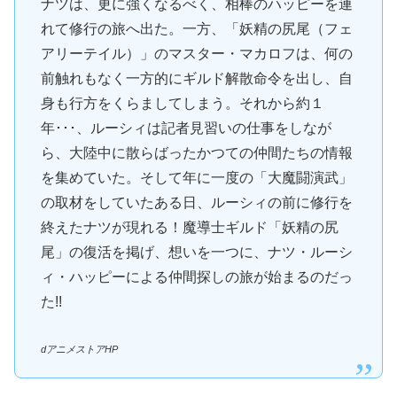
ナツは、更に強くなるべく、相棒のハッピーを連
れて修行の旅へ出た。一方、「妖精の尻尾（フェ
アリーテイル）」のマスター・マカロフは、何の
前触れもなく一方的にギルド解散命令を出し、自
身も行方をくらましてしまう。それから約１
年･･･、ルーシィは記者見習いの仕事をしなが
ら、大陸中に散らばったかつての仲間たちの情報
を集めていた。そして年に一度の「大魔闘演武」
の取材をしていたある日、ルーシィの前に修行を
終えたナツが現れる！魔導士ギルド「妖精の尻
尾」の復活を掲げ、想いを一つに、ナツ・ルーシ
ィ・ハッピーによる仲間探しの旅が始まるのだっ
た!!
dアニメストアHP