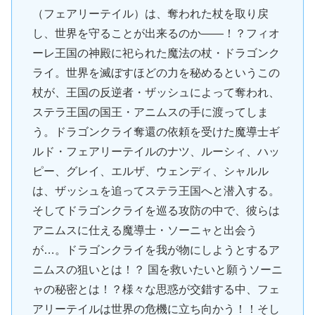
（フェアリーテイル）は、奪われた杖を取り戻
し、世界を守ることが出来るのか――！？フィオ
ーレ王国の神殿に祀られた魔法の杖・ドラゴンク
ライ。世界を滅ぼすほどの力を秘めるというこの
杖が、王国の反逆者・ザッシュによって奪われ、
ステラ王国の国王・アニムスの手に渡ってしま
う。ドラゴンクライ奪還の依頼を受けた魔導士ギ
ルド・フェアリーテイルのナツ、ルーシィ、ハッ
ピー、グレイ、エルザ、ウェンディ、シャルル
は、ザッシュを追ってステラ王国へと潜入する。
そしてドラゴンクライを巡る攻防の中で、彼らは
アニムスに仕える魔導士・ソーニャと出会う
が…。ドラゴンクライを我が物にしようとするア
ニムスの狙いとは！？ 国を救いたいと願うソーニ
ャの秘密とは！？様々な思惑が交錯する中、フェ
アリーテイルは世界の危機に立ち向かう！！そし