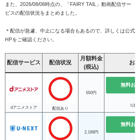
また、2026/08/06時点の、「FAIRY TAIL」動画配信サー
ビスの配信状況をまとめました。
＊配信が急遽、中止になる場合もあるので、詳しくは公式
HPをご確認ください。
月額料金
配信サービス
配信状況
お
(税込)
無料お
550円
\\3
dアニメストア
配信あり
無料お
2,189円