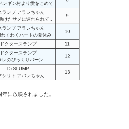
!ペンギン村より愛をこめて
.スランプ アラレちゃん
9
!助けたサメに連れられて…
.スランプ アラレちゃん
10
!!わくわくハートの夏休み
ドクタースランプ
11
ドクタースランプ
12
ラレのびっくりバーン
Dr.SLUMP
13
.マシリト アバレちゃん
、同年に放映されました。