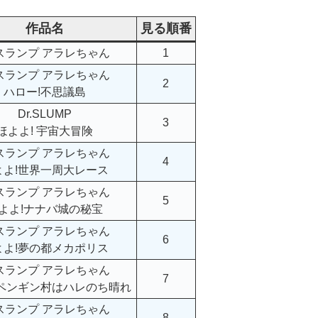
作品名
見る順番
.スランプ アラレちゃん
1
.スランプ アラレちゃん
2
ハロー!不思議島
Dr.SLUMP
3
ほよよ! 宇宙大冒険
.スランプ アラレちゃん
4
よよ!世界一周大レース
.スランプ アラレちゃん
5
よよ!ナナバ城の秘宝
.スランプ アラレちゃん
6
よよ!夢の都メカポリス
.スランプ アラレちゃん
7
!ペンギン村はハレのち晴れ
.スランプ アラレちゃん
8