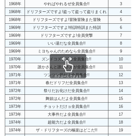
1968年
やればやれるぜ全員集合!!
3
1968年
ドリフターズですよ!盗って盗って盗りまくれ
4
1968年
ドリフターズですよ!冒険冒険また冒険
5
1969年
ドリフターズですよ!特訓特訓また特訓
6
1969年
ドリフターズですよ!全員突撃
7
1969年
いい湯だな全員集合!!
8
1969年
ミヨちゃんのためなら全員集合!!
9
1970年
ズンドコズンドコ全員集合!!
10
1970年
誰かさんと誰かさんが全員集合!!
11
1971年
ツンツン節だよ全員集合!!
12
スクロールできます
1971年
春だドリフだ全員集合!!
13
1972年
祭りだお化けだ全員集合!!
14
1972年
舞妓はんだよ全員集合!!
15
1973年
チョットだけョ全員集合!!
16
1973年
大事件だよ全員集合!!
17
1974年
超能力だよ全員集合!!
18
1974年
ザ・ドリフターズの極楽はどこだ!!
19