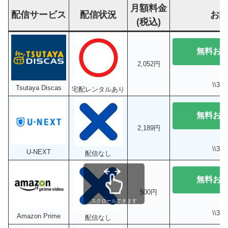
月額料金
配信サービス
配信状況
お
(税込)
無料お
2,052円
\\3
Tsutaya Discas
宅配レンタルあり
無料お
2,189円
\\3
U-NEXT
配信なし
無料お
500円
スクロールできます
\\3
Amazon Prime
配信なし