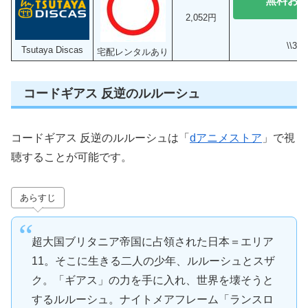
無料お
2,052円
\\3
Tsutaya Discas
宅配レンタルあり
コードギアス 反逆のルルーシュ
コードギアス 反逆のルルーシュは「
dアニメストア
」で視
聴することが可能です。
あらすじ
超大国ブリタニア帝国に占領された日本＝エリア
11。そこに生きる二人の少年、ルルーシュとスザ
ク。「ギアス」の力を手に入れ、世界を壊そうと
するルルーシュ。ナイトメアフレーム「ランスロ