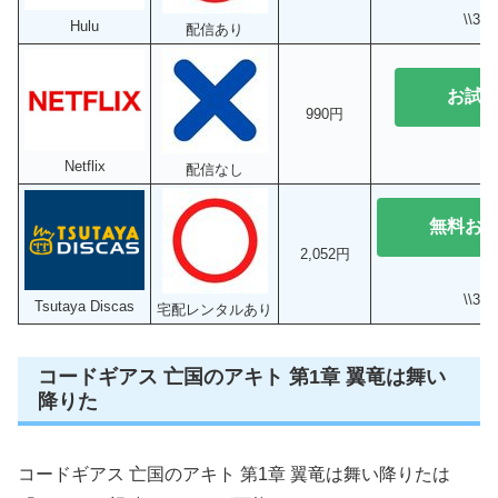
\\3
Hulu
配信あり
お試
990円
Netflix
配信なし
無料お
2,052円
\\3
Tsutaya Discas
宅配レンタルあり
コードギアス 亡国のアキト 第1章 翼竜は舞い
降りた
コードギアス 亡国のアキト 第1章 翼竜は舞い降りたは