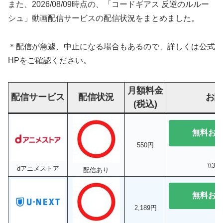
また、2026/08/09時点の、「コードギアス 反逆のルルー
シュ」動画配信サービスの配信状況をまとめました。
＊配信が急遽、中止になる場合もあるので、詳しくは公式
HPをご確認ください。
月額料金
配信サービス
配信状況
お
(税込)
無料お
550円
\\3
dアニメストア
配信あり
無料お
2,189円