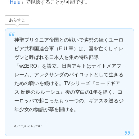
「
Hulu
」で視聴することが可能です。
あらすじ
神聖ブリタニア帝国との戦いで劣勢の続くユーロ
ピア共和国連合軍（E.U.軍）は、国を亡くしイレ
ヴンと呼ばれる日本人を集め特殊部隊
「wZERO」を設立。日向アキトはナイトメアフ
レーム、アレクサンダのパイロットとして生きる
ための戦いを続ける。TVシリーズ『コードギア
ス 反逆のルルーシュ』後の空白の1年を描く、ヨ
ーロッパで起こったもう一つの、ギアスを巡る少
年少女の物語が幕を開ける。
dアニメストアHP