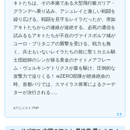
キトたちは、その本拠である大型飛行艇ガリア・
グランデへ乗り込み、アシュレイと激しい戦闘を
繰り広げる。戦闘を見守るレイラだったが、突如
アキトたちからの連絡が途絶する。必死の通信を
試みるもアキトたちが不在のヴァイスボルフ城が
ユーロ・ブリタニアの襲撃を受ける。戦力も無
く、兵士もいないレイラたちの前に聖ミカエル騎
士団総帥のシンが操る黄金のナイトメアフレー
ム・ヴェルキンゲトリクスが森を駆け、圧倒的な
攻撃力で迫りくる！ wZERO部隊が絶体絶命の
時、首都パリでは、スマイラス将軍によるクーデ
ターが決行される…。
dアニメストアHP