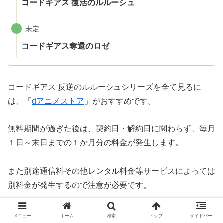
コードギアス 復活のルルーシュ
未定
コードギアス奪還のロゼ
コードギアス 反逆のルルーシュシリーズを全て見るに
は、「
dアニメストア
」がおすすめです。
無料期間が過ぎた後は、契約日・解約日に関わらず、毎月
１日～末日までの１か月分の料金が発生します。
また別途通信料その他レンタル料金等サービスによっては
別料金が発生するので注意が必要です。
メニュー
ホーム
検索
トップ
サイドバー
dアニメストアを無料で試す