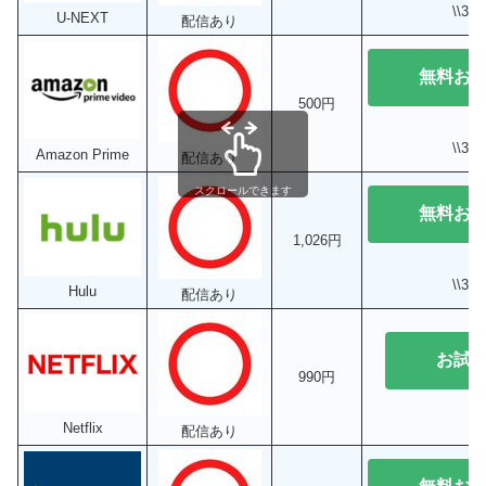
\\3
U-NEXT
配信あり
無料お
500円
\\3
Amazon Prime
配信あり
スクロールできます
無料お
1,026円
\\3
Hulu
配信あり
お試
990円
Netflix
配信あり