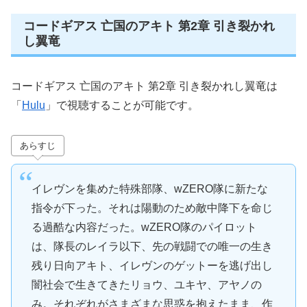
コードギアス 亡国のアキト 第2章 引き裂かれ
し翼竜
コードギアス 亡国のアキト 第2章 引き裂かれし翼竜は
「
Hulu
」で視聴することが可能です。
あらすじ
イレヴンを集めた特殊部隊、wZERO隊に新たな
指令が下った。それは陽動のため敵中降下を命じ
る過酷な内容だった。wZERO隊のパイロット
は、隊長のレイラ以下、先の戦闘での唯一の生き
残り日向アキト、イレヴンのゲットーを逃げ出し
闇社会で生きてきたリョウ、ユキヤ、アヤノの
み。それぞれがさまざまな思惑を抱えたまま、作