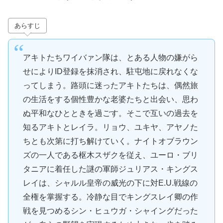
あらすじ
アキトたちワイバァン隊は、とある人物の嫌がら
せによりID登録を抹消され、駐屯地に戻れなくな
ってしまう。路頭に迷ったアキトたちは、偶然旅
の生活をする個性豊かな老婆たちと出会い、思わ
ぬ平和なひとときを過ごす。そこで互いの過去を
知るアキトとレイラ。リョウ、ユキヤ、アヤノた
ちとも次第に打ち解けていく。ナイトオブラウン
ズの一人である枢木スザクを従え、ユーロ・ブリ
タニアに着任した謎の軍師ジュリアス・キングス
レイは、シャルル皇帝の威光の下に対E.U.戦線の
全権を掌握する。冷静な目でキングスレイ卿の作
戦を見つめるシン・ヒュウガ・シャイングだった