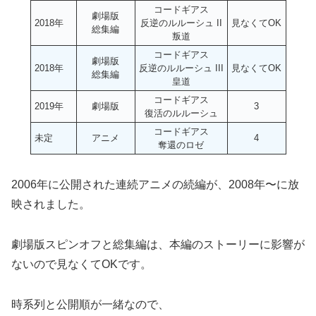
コードギアス
劇場版
2018年
反逆のルルーシュ II
見なくてOK
総集編
叛道
コードギアス
劇場版
2018年
反逆のルルーシュ III
見なくてOK
総集編
皇道
コードギアス
2019年
劇場版
3
復活のルルーシュ
コードギアス
未定
アニメ
4
奪還のロゼ
2006年に公開された連続アニメの続編が、2008年〜に放
映されました。
劇場版スピンオフと総集編は、本編のストーリーに影響が
ないので見なくてOKです。
時系列と公開順が一緒なので、