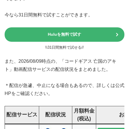
今なら31日間無料で試すことができます。
Huluを無料で試す
\\31日間無料で試せる//
また、2026/08/09時点の、「コードギアス 亡国のアキ
ト」動画配信サービスの配信状況をまとめました。
＊配信が急遽、中止になる場合もあるので、詳しくは公式
HPをご確認ください。
月額料金
配信サービス
配信状況
お
(税込)