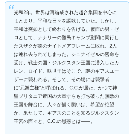
光和2年。世界は再編成された超合集国を中心に
まとまり、平和な日々を謳歌していた。しかし、
平和は突如として終わりを告げる。仮面の男・ゼ
ロとして、ナナリーの難民キャンプ慰問に同行し
たスザクが謎のナイトメアフレームに敗れ、2人
は連れ去られてしまった。シュナイゼルの密命を
受け、戦士の国・ジルクスタン王国に潜入したカ
レン、ロイド、咲世子はそこで、謎のギアスユー
ザーに襲われる。そして、その場には襲撃者
に“元嚮主様”と呼ばれる、C.C.が居た。かつて神
聖ブリタニア帝国の大軍すらも打ち破った無敵の
王国を舞台に、人々が描く願いは、希望か絶望
か。果たして、ギアスのことを知るジルクスタン
王宮の面々と、C.C.の思惑とは――。