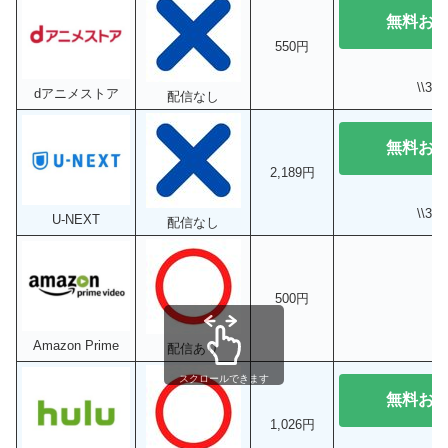
無料お
550円
\\3
dアニメストア
配信なし
無料お
2,189円
\\3
U-NEXT
配信なし
500円
Amazon Prime
配信あり
スクロールできます
無料お
1,026円