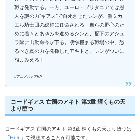
戦は発動する。一方、ユーロ・ブリタニアでは恩
人を謎の力“ギアス”で自死させたシンが、聖ミカ
エル騎士団の総帥に任命される。自らの野心のた
めに着々とあゆみを進めるシンと、配下のアシュ
ラ隊に出動命令が下る。凄惨極まる戦場の中、恐
るべき真の力を発揮したアキトと、シンがついに
相まみえる！
dアニメストアHP
コードギアス 亡国のアキト 第3章 輝くもの天
より堕つ
コードギアス 亡国のアキト 第3章 輝くもの天より堕つは
「
Hulu
」で視聴することが可能です。