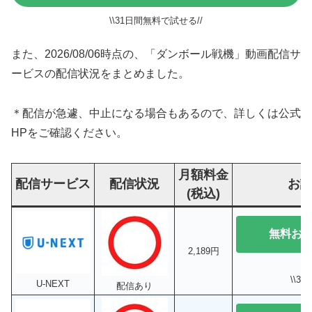
\\31日間無料で試せる//
また、2026/08/06時点の、「ダンボール戦機」動画配信サ
ービスの配信状況をまとめました。
＊配信が急遽、中止になる場合もあるので、詳しくは公式
HPをご確認ください。
月額料金
配信サービス
配信状況
お
(税込)
無料お
2,189円
\\3
U-NEXT
配信あり