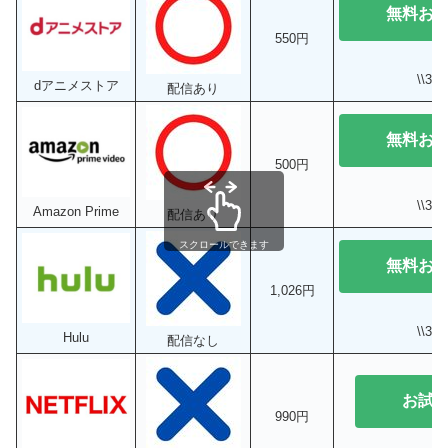
無料お
550円
\\3
dアニメストア
配信あり
無料お
500円
\\3
Amazon Prime
配信あり
スクロールできます
無料お
1,026円
\\3
Hulu
配信なし
お試
990円