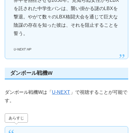
界中を熱狂させる2050年。見知らぬ女性からLBX
を託された中学生バンは、襲い掛かる謎のLBXを
撃退。やがて数々のLBX格闘大会を通じて巨大な
陰謀の存在を知った彼は、それを阻止することを
誓う。
U-NEXT HP
ダンボール戦機W
ダンボール戦機Wは「
U-NEXT
」で視聴することが可能で
す。
あらすじ