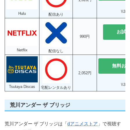
\\3
Hulu
配信あり
お試
990円
Netflix
配信なし
無料お
2,052円
\\3
Tsutaya Discas
宅配レンタルあり
荒川アンダー ザ ブリッジ
荒川アンダー ザ ブリッジは「
dアニメストア
」で視聴す