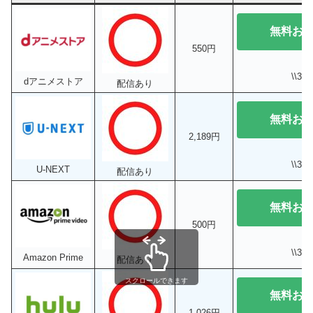
無料お
550円
\\3
dアニメストア
配信あり
無料お
2,189円
\\3
U-NEXT
配信あり
無料お
500円
\\3
Amazon Prime
配信あり
スクロールできます
無料お
1,026円