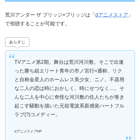
荒川アンダー ザ ブリッジ×ブリッジは「
dアニメストア
」
で視聴することが可能です。
あらすじ
TVアニメ第2期。舞台は荒川河川敷。そこで出逢
った勝ち組エリート青年の市ノ宮行=通称、リク
と自称金星人のホームレス美少女、ニノ。不器用
な二人の恋は時におかしく、時にせつなく…。そ
んな二人を中心に奇怪な河川敷の住人たちが巻き
起こす騒動を描いた元祖電波系新感覚ハートフル
ラブ(?)コメディー。
dアニメストアHP