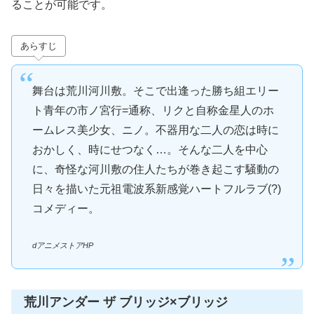
ることが可能です。
あらすじ
舞台は荒川河川敷。そこで出逢った勝ち組エリー
ト青年の市ノ宮行=通称、リクと自称金星人のホ
ームレス美少女、ニノ。不器用な二人の恋は時に
おかしく、時にせつなく…。そんな二人を中心
に、奇怪な河川敷の住人たちが巻き起こす騒動の
日々を描いた元祖電波系新感覚ハートフルラブ(?)
コメディー。
dアニメストアHP
荒川アンダー ザ ブリッジ×ブリッジ