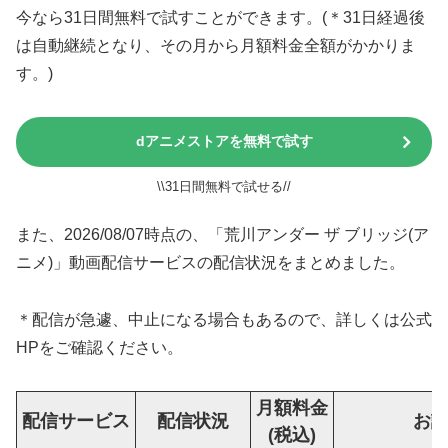
今なら31日間無料で試すことができます。(＊31日経過後
は自動継続となり、その月から月額料金全額がかかりま
す。)
dアニメストアを無料で試す
\\31日間無料で試せる//
また、2026/08/07時点の、「荒川アンダー ザ ブリッジ(ア
ニメ)」動画配信サービスの配信状況をまとめました。
＊配信が急遽、中止になる場合もあるので、詳しくは公式
HPをご確認ください。
月額料金
配信サービス
配信状況
お
(税込)