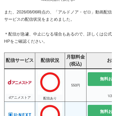
また、2026/08/06時点の、「アルドノア・ゼロ」動画配信
サービスの配信状況をまとめました。
＊配信が急遽、中止になる場合もあるので、詳しくは公式
HPをご確認ください。
月額料金
配信サービス
配信状況
お
(税込)
無料お
550円
\\3
dアニメストア
配信あり
無料お