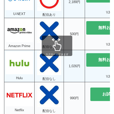
2,189円
\\3
U-NEXT
配信あり
無料お
500円
\\3
Amazon Prime
配信なし
スクロールできます
無料お
1,026円
\\3
Hulu
配信なし
お試
990円
Netflix
配信なし