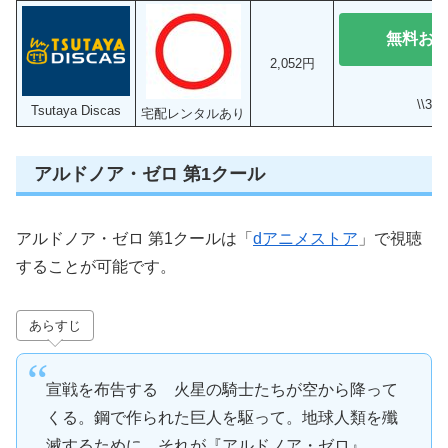
無料お
2,052円
\\3
Tsutaya Discas
宅配レンタルあり
アルドノア・ゼロ 第1クール
アルドノア・ゼロ 第1クールは「
dアニメストア
」で視聴
することが可能です。
あらすじ
宣戦を布告する 火星の騎士たちが空から降って
くる。鋼で作られた巨人を駆って。地球人類を殲
滅するために。それが『アルドノア・ゼロ』。