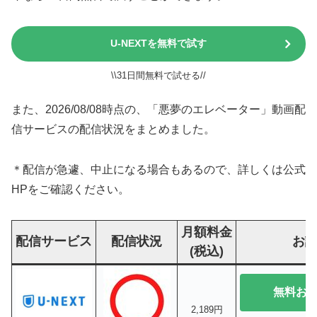
U-NEXTを無料で試す
\\31日間無料で試せる//
また、2026/08/08時点の、「悪夢のエレベーター」動画配
信サービスの配信状況をまとめました。
＊配信が急遽、中止になる場合もあるので、詳しくは公式
HPをご確認ください。
月額料金
配信サービス
配信状況
お
(税込)
無料お
2,189円