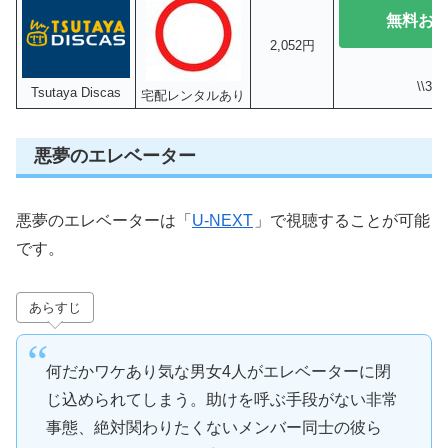
無料お
2,052円
\\3
Tsutaya Discas
宅配レンタルあり
悪夢のエレベーター
悪夢のエレベーターは「
U-NEXT
」で視聴することが可能
です。
あらすじ
何だかワケあり気な男女4人がエレベーターに閉
じ込められてしまう。助けを呼ぶ手段がない非常
事態、絶対関わりたくないメンバー同士の彼ら