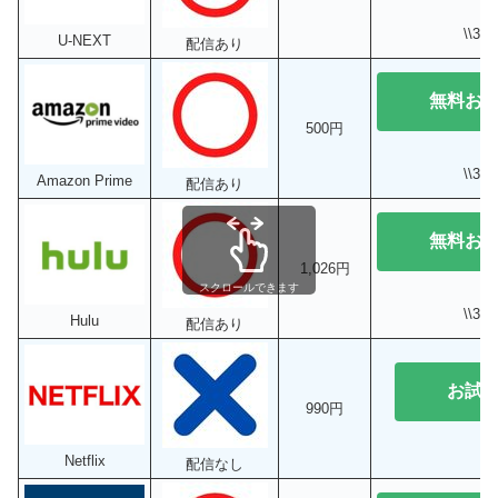
\\3
U-NEXT
配信あり
無料お
500円
\\3
Amazon Prime
配信あり
無料お
1,026円
スクロールできます
\\3
Hulu
配信あり
お試
990円
Netflix
配信なし