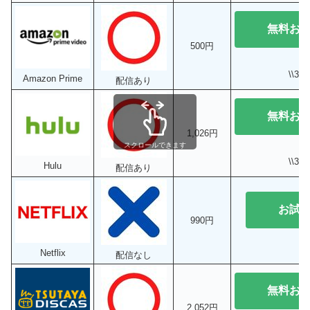
無料お
500円
\\3
Amazon Prime
配信あり
無料お
1,026円
スクロールできます
\\3
Hulu
配信あり
お試
990円
Netflix
配信なし
無料お
2,052円