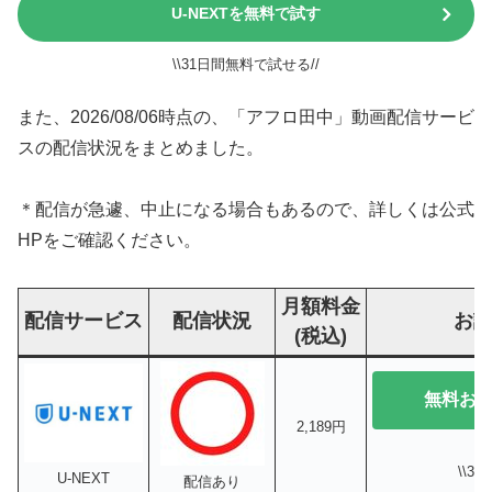
U-NEXTを無料で試す
\\31日間無料で試せる//
また、2026/08/06時点の、「アフロ田中」動画配信サービ
スの配信状況をまとめました。
＊配信が急遽、中止になる場合もあるので、詳しくは公式
HPをご確認ください。
月額料金
配信サービス
配信状況
お
(税込)
無料お
2,189円
\\3
U-NEXT
配信あり