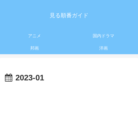
見る順番ガイド
アニメ
国内ドラマ
邦画
洋画
2023-01