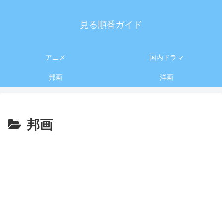
見る順番ガイド
アニメ
国内ドラマ
邦画
洋画
邦画