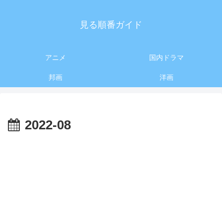
見る順番ガイド
アニメ
国内ドラマ
邦画
洋画
2022-08